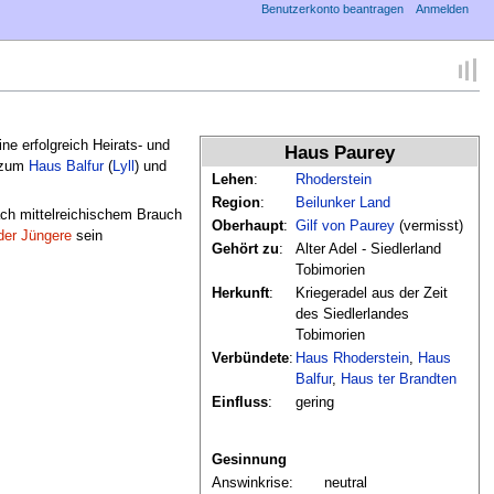
Benutzerkonto beantragen
Anmelden
ne erfolgreich Heirats- und
Haus Paurey
s zum
Haus Balfur
(
Lyll
) und
Lehen
:
Rhoderstein
Region
:
Beilunker Land
ach mittelreichischem Brauch
Oberhaupt
:
Gilf von Paurey
(vermisst)
 der Jüngere
sein
Gehört zu
:
Alter Adel - Siedlerland
Tobimorien
Herkunft
:
Kriegeradel aus der Zeit
des Siedlerlandes
Tobimorien
Verbündete
:
Haus Rhoderstein
,
Haus
Balfur
,
Haus ter Brandten
Einfluss
:
gering
Gesinnung
Answinkrise:
neutral