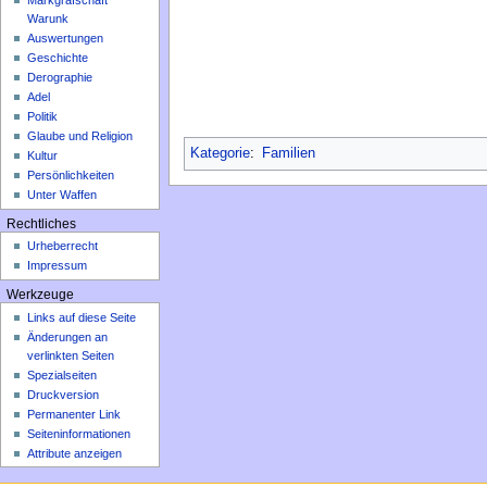
Markgrafschaft
Warunk
Auswertungen
Geschichte
Derographie
Adel
Politik
Glaube und Religion
Kategorie
:
Familien
Kultur
Persönlichkeiten
Unter Waffen
Rechtliches
Urheberrecht
Impressum
Werkzeuge
Links auf diese Seite
Änderungen an
verlinkten Seiten
Spezialseiten
Druckversion
Permanenter Link
Seiten­­informationen
Attribute anzeigen