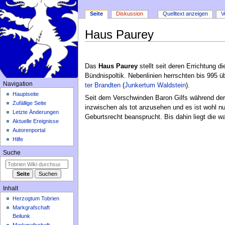
Seite
Diskussion
Quelltext anzeigen
V
Haus Paurey
Zur
Zur
Navigation
Suche
Das
Haus Paurey
stellt seit deren Errichtung 
springen
springen
Bündnispoltik. Nebenlinien herrschten bis 995 ü
Navigation
ter Brandten
(
Junkertum Waldstein
).
Hauptseite
Seit dem Verschwinden Baron Gilfs während de
Zufällige Seite
inzwischen als tot anzusehen und es ist wohl nu
Letzte Änderungen
Geburtsrecht beansprucht. Bis dahin liegt die 
Aktuelle Ereignisse
Autorenportal
Hilfe
Suche
Inhalt
Herzogtum Tobrien
Markgrafschaft
Beilunk