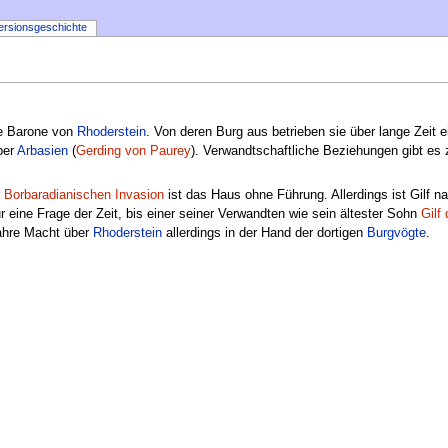
ersionsgeschichte
die Barone von
Rhoderstein
. Von deren Burg aus betrieben sie über lange Zeit ei
ber
Arbasien
(
Gerding von Paurey
). Verwandtschaftliche Beziehungen gibt e
r
Borbaradianischen Invasion
ist das Haus ohne Führung. Allerdings ist Gilf n
r eine Frage der Zeit, bis einer seiner Verwandten wie sein ältester Sohn
Gilf
wahre Macht über
Rhoderstein
allerdings in der Hand der dortigen
Burgvögte
.